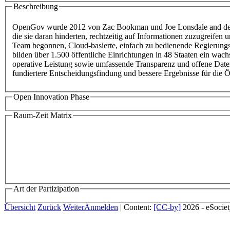
Beschreibung
OpenGov wurde 2012 von Zac Bookman und Joe Lonsdale and der St
die sie daran hinderten, rechtzeitig auf Informationen zuzugreifen 
Team begonnen, Cloud-basierte, einfach zu bedienende Regierungs
bilden über 1.500 öffentliche Einrichtungen in 48 Staaten ein wa
operative Leistung sowie umfassende Transparenz und offene Date
fundiertere Entscheidungsfindung und bessere Ergebnisse für die Öf
Open Innovation Phase
Raum-Zeit Matrix
Art der Partizipation
Übersicht
Zurück
Weiter
Anmelden
| Content:
[CC-by]
2026 - eSocie