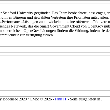
anford University gegründet. Das Team beobachtete, dass engagierte
und ihren Bürgern und gewählten Vertretern ihre Prioritäten mitzuteilen
-Performance-Lösungen zu entwickeln, um eine offenere, effektivere u
chsendes Netzwerk, das die Smart Government Cloud von OpenGov nutzt
n zu erreichen. OpenGov-Lösungen fördern die Wirkung, indem sie den 
fentlichkeit zur Verfügung stellen.
ty Bodensee 2020 / CMS: © 2026 -
Fink IT
- Seite ausgeliefert in
.