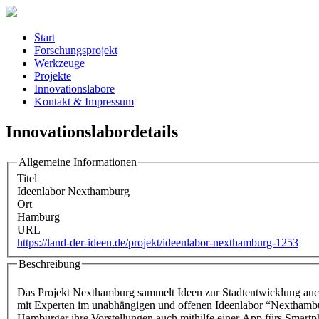
Start
Forschungsprojekt
Werkzeuge
Projekte
Innovationslabore
Kontakt & Impressum
Innovationslabordetails
Allgemeine Informationen
Titel
Ideenlabor Nexthamburg
Ort
Hamburg
URL
https://land-der-ideen.de/projekt/ideenlabor-nexthamburg-1253
Beschreibung
Das Projekt Nexthamburg sammelt Ideen zur Stadtentwicklung auc
mit Experten im unabhängigen und offenen Ideenlabor “Nexthambur
Hamburger ihre Vorstellungen auch mithilfe einer App fürs Smartp