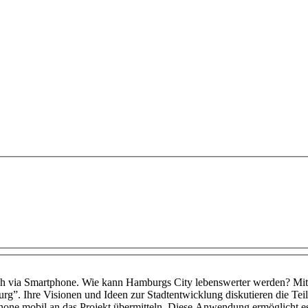
h via Smartphone. Wie kann Hamburgs City lebenswerter werden? Mit 
g”. Ihre Visionen und Ideen zur Stadtentwicklung diskutieren die Tei
hone mobil an das Projekt übermitteln. Diese Anwendung ermöglicht e