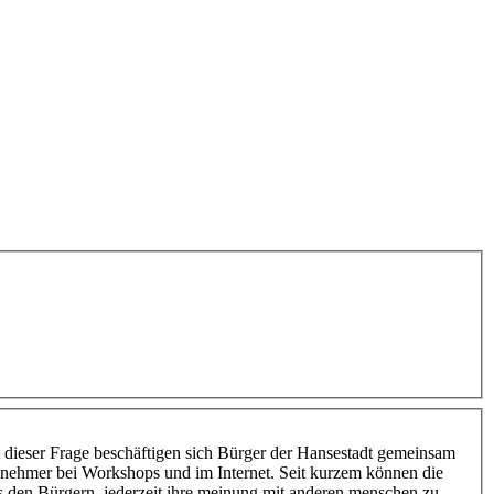
dieser Frage beschäftigen sich Bürger der Hansestadt gemeinsam
lnehmer bei Workshops und im Internet. Seit kurzem können die
s den Bürgern, jederzeit ihre meinung mit anderen menschen zu